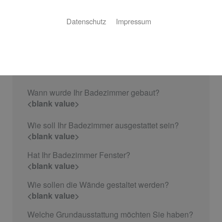
Datenschutz
Impressum
Welchen Badezimmer Stil bevorzugen Sie?
<blank value>
In was für einem Haus wohnen Sie?
<blank value>
Wann wurde Ihr Badezimmer gebaut?
<blank value>
Wie soll Ihr Badezimmer ausgestattet sein?
<blank value>
Hat Ihr Badezimmer Fenster?
<blank value>
Wie sollen die Wände gestaltet werden?
<blank value>
Welche Grundausstattung möchten Sie haben?