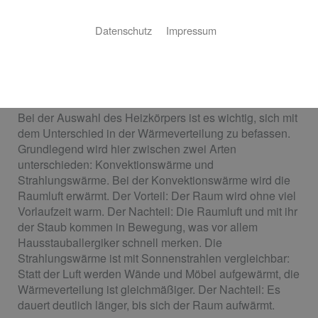
Sie planen einen Neubau oder wollen Ihre alten
Datenschutz
Impressum
Heizkörper austauschen? Frowein Haustechnik ist der
perfekte Ansprechpartner für Ihr Projekt – von der
Auswahl des richtigen Heizkörpers bis zur fertigen
Installation!
Bei der Auswahl des Heizkörpers ist es wichtig, sich mit
dem Unterschied in der Wärmeverteilung zu befassen.
Grundlegend wird hier zwischen zwei Arten
unterschieden: Konvektionswärme und
Strahlungswärme. Bei der Konvektionswärme wird die
Raumluft erwärmt. Der Vorteil: Der Raum wird ohne viel
Vorlaufzeit warm. Der Nachteil: Die Raumluft und mit ihr
der Staub kommen in Bewegung, was vor allem
Hausstauballergiker schnell merken. Die
Strahlungswärme ist mit Sonnenstrahlen vergleichbar:
Statt der Luft werden Wände und Möbel aufgewärmt, die
Wärmeverteilung ist gleichmäßiger. Der Nachteil: Es
dauert deutlich länger, bis sich der Raum aufwärmt.