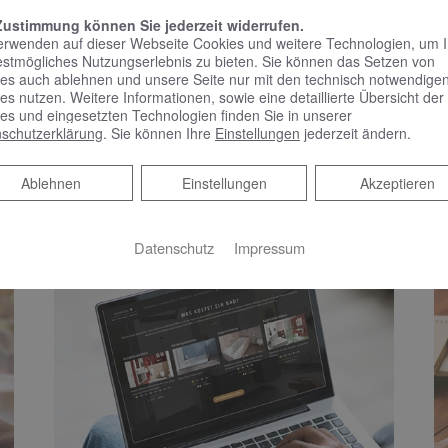
WEITERLESEN >>
Zustimmung können Sie jederzeit widerrufen.
erwenden auf dieser Webseite Cookies und weitere Technologien, um 
estmögliches Nutzungserlebnis zu bieten. Sie können das Setzen von
es auch ablehnen und unsere Seite nur mit den technisch notwendige
es nutzen. Weitere Informationen, sowie eine detaillierte Übersicht der
es und eingesetzten Technologien finden Sie in unserer
schutzerklärung
. Sie können Ihre
Einstellungen
jederzeit ändern.
WAS KOSTET MEIN
P
Ablehnen
Ablehnen
Einstellungen
Akzeptieren
NEUES BAD?
H
Datenschutz
Impressum