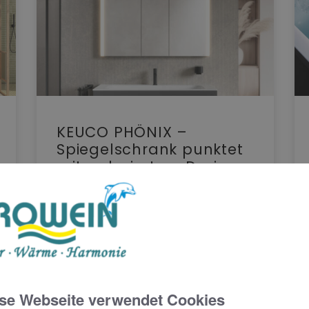
KEUCO PHÖNIX –
Spiegelschrank punktet
mit reduziertem Design
und benutzerfreundlicher
Bedienung
Spiegelschrank punktet mit reduziertem
Design und benutzerfreundlicher Bedienung
Schlicht, schön und mit vielen praktischen
Features – das zeichnet Phönix aus.…
se Webseite verwendet Cookies