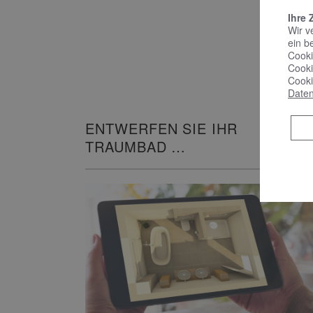
Ihre 
Wir v
ein b
Cooki
Cooki
Cooki
Daten
ENTWERFEN SIE IHR
TRAUMBAD
IN 3D