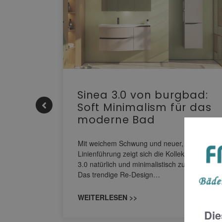
e |
Sinea 3.0 von burgbad:
Soft Minimalism für das
moderne Bad
nskomfort
s
Mit weichem Schwung und neuer, markanter
M NEO
Linienführung zeigt sich die Kollektion Sinea
owohl zum
3.0 natürlich und minimalistisch zugleich.
Das trendige Re-Design…
WEITERLESEN >>
Die