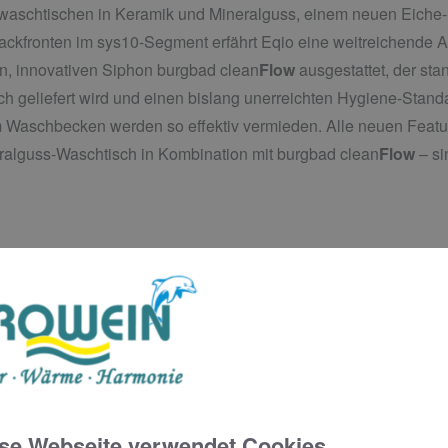
waschtischen in Keramik und Mineralguss, einem neuen Eiche-
ackfronten im sys10-Segment erfährt Eqio eine weitreichende A
en, innovativen Siphon burgbad clean
Flow
ausgestattet, der st
 geliefert wird und einen bislang unerreichten Hygiene-Stan
 Waschbecken werden so effektiv vermieden. Alle neuen Featu
eralguss-Waschtisch in Kombination mit burgbad clean
Flow
– si
ner-Produkte aus dem Hause burgbad i
 inklusive Unterschrank und burgbad cleanFlow -Ausstattung m
t dem 1. Mai 2024 das komplette Qualitäts- und Komfortpaket mi
se Webseite verwendet Cookies