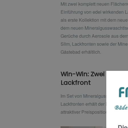
Mit zwei komplett neuen Flächen
Einführung von edel wirkenden L
als erste Kollektion mit dem neu
dem neuen Mineralgusswaschtisch
Gerüche durch Aerosole aus dem
Slim, Lackfronten sowie der Min
Gästebad erhältlich.
Win-Win: Zwei Gewin
Lackfront
Im Set von Mineralgusswaschtisch
Lackfronten erhält der Kunde sei
attraktiver Preispositionierung.
Die