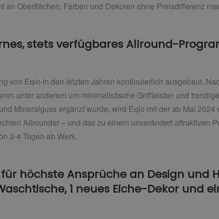
l an Oberflächen, Farben und Dekoren ohne Preisdifferenz mac
rnes, stets verfügbares Allround-Progr
g von Eqio in den letzten Jahren kontinuierlich ausgebaut. Nach
mm unter anderem um minimalistische Griffleisten und trendig
und Mineralguss ergänzt wurde, wird Eqio mit der ab Mai 2024 
hten Allrounder – und das zu einem unverändert attraktiven Pr
von 2-4 Tagen ab Werk.
 für höchste Ansprüche an Design und H
Waschtische, 1 neues Eiche-Dekor und ein