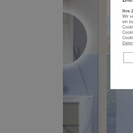
Ihre 
Wir v
ein b
Cooki
Cooki
Cooki
Daten