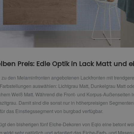
ben Preis: Edle Optik in Lack Matt und 
ch zu den Melaminfronten angebotenen Lackfronten mit trendger
 Farbstellungen auswählen: Lichtgrau Matt, Dunkelgrau Matt oder
chem Weiß Matt. Während die Front- und Korpus-Außenseiten in 
zitgrau. Damit sind die sonst nur in höherpreisigen Segmenten
für das Einstiegssegment von burgbad verfügbar.
fügt den bisherigen fünf Eiche-Dekoren von Eqio eine betont w
wirkt sehr natürlich und adaptiert das Eiche-Farb- und Maserung