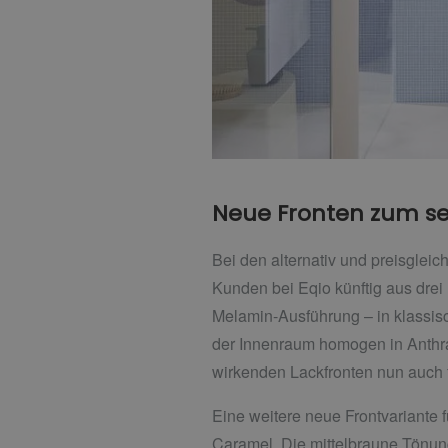
Neue Fronten zum sel
Bei den alternativ und preisglei
Kunden bei Eqio künftig aus drei
Melamin-Ausführung – in klassis
der Innenraum homogen in Anthra
wirkenden Lackfronten nun auch 
Eine weitere neue Frontvariante 
Caramel. Die mittelbraune Tönung 