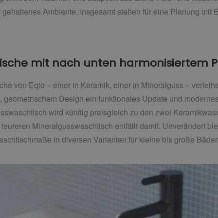
gehaltenes Ambiente. Insgesamt stehen für eine Planung mit Eq
sche mit nach unten harmonisiertem P
 von Eqio – einer in Keramik, einer in Mineralguss – verleihen 
m, geometrischem Design ein funktionales Update und modernes 
usswaschtisch wird künftig preisgleich zu den zwei Keramikwas
teureren Mineralgusswaschtisch entfällt damit. Unverändert blei
aschtischmaße in diversen Varianten für kleine bis große Bäder