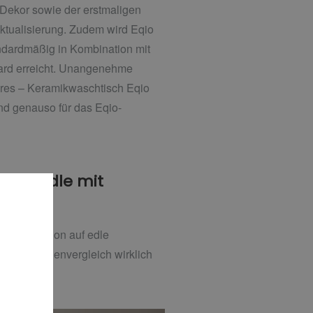
Dekor sowie der erstmaligen
ktualisierung. Zudem wird Eqio
andardmäßig in Kombination mit
dard erreicht. Unangenehme
res – Keramikwaschtisch Eqio
nd genauso für das Eqio-
m Bundle mit
it der Option auf edle
t im Branchenvergleich wirklich