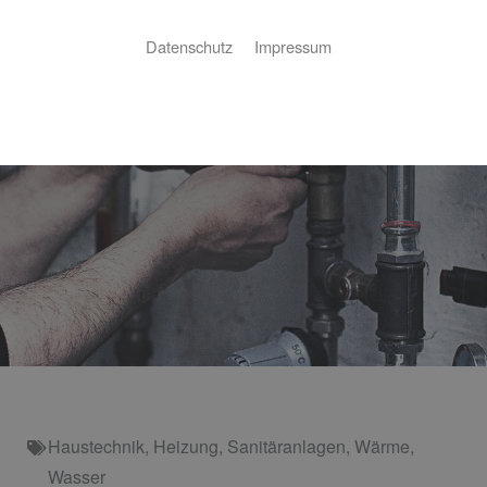
Datenschutz
Impressum
Haustechnik
,
Heizung
,
Sanitäranlagen
,
Wärme
,
Wasser