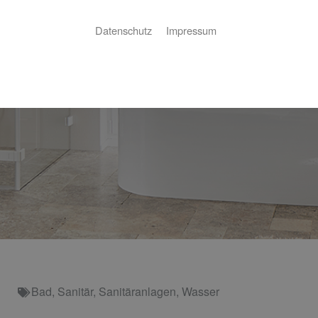
Datenschutz
Impressum
Bad
,
Sanitär
,
Sanitäranlagen
,
Wasser