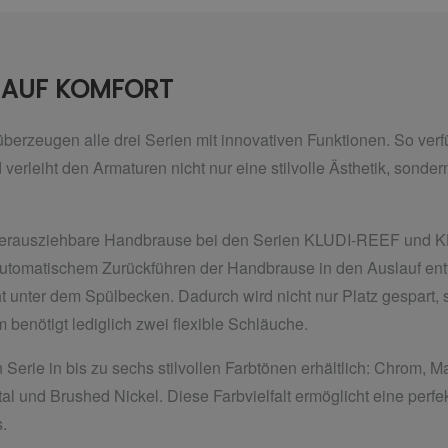
T AUF KOMFORT
erzeugen alle drei Serien mit innovativen Funktionen. So verfu
erleiht den Armaturen nicht nur eine stilvolle Ästhetik, sonder
ie herausziehbare Handbrause bei den Serien KLUDI-REEF und
tomatischem Zurückführen der Handbrause in den Auslauf entfä
nter dem Spülbecken. Dadurch wird nicht nur Platz gespart, s
 benötigt lediglich zwei flexible Schläuche.
Serie in bis zu sechs stilvollen Farbtönen erhältlich: Chrom, 
 und Brushed Nickel. Diese Farbvielfalt ermöglicht eine perf
.