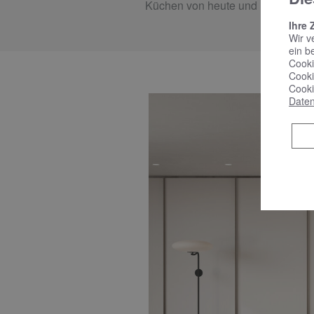
Küchen von heute und morgen.“
Ihre 
Wir v
ein b
Cooki
Cooki
Cooki
Daten