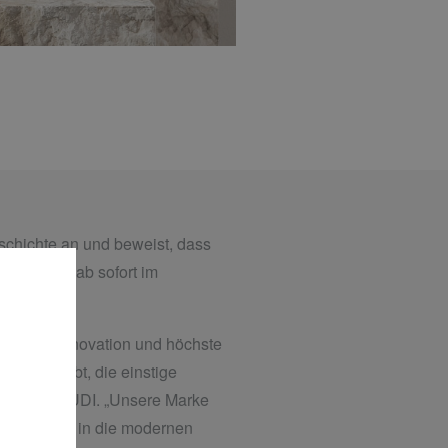
hichte an und beweist, dass
uren sind ab sofort im
 Design, Innovation und höchste
nd bestrebt, die einstige
ales von KLUDI. „Unsere Marke
ren zurück in die modernen