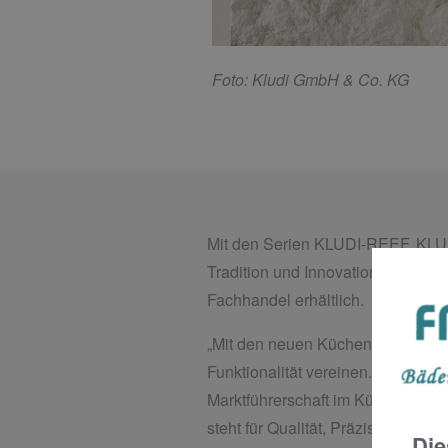
F
oto: Kludi GmbH & Co. KG
Mit den Serien KLUDI-REEF, KLU
Tradition und Innovation in perf
Fachhandel erhältlich.
„Mit den neuen Küchenarmaturser
Funktionalität vereinen. Wir besi
Marktführerschaft im Küchenbere
steht für Qualität, Präzision un
Die