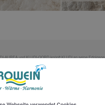
DI-AUREA und KLUDI-QORD knüpft KLUDI an seine Erfolgsgesc
ekter Harmonie zusammenwirken können. Die neuen Küchenarmat
ien präsentieren wir drei außergewöhnliche Produktreihen, die
nnen uns damit auch auf unsere erfolgreiche Vergangenheit und si
ich zurückzuerobern“, sagt Harald Hotop, Managing Director S
d durchdachte Lösungen. Genau das bringen wir mit diesen Armatu
se Webseite verwendet Cookies